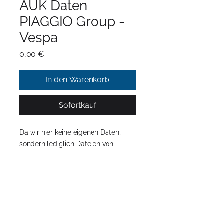
AUK Daten
PIAGGIO Group -
Vespa
Preis
0,00 €
In den Warenkorb
Sofortkauf
Da wir hier keine eigenen Daten,
sondern lediglich Dateien von
PIAGGIO Deutschland bereitstellen,
übernehmen für die inhaltliche
Richtigkeit und Aktualität keine
Haftung!
Impressum
Datenschutz
AGB