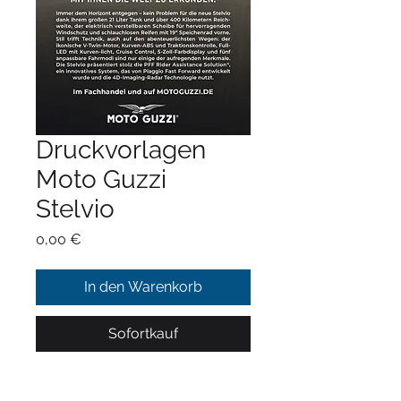
Druckvorlagen
Moto Guzzi
Stelvio
Preis
0,00 €
In den Warenkorb
Sofortkauf
• 165x58 mm, 4-farbig, inkl. Platz