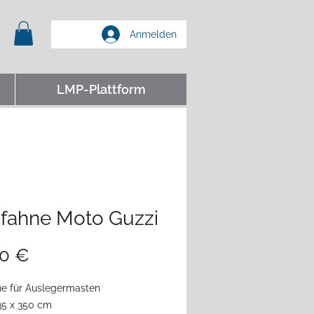
Anmelden
LMP-Plattform
sfahne Moto Guzzi
Preis
00 €
ne für Auslegermasten
35 x 350 cm