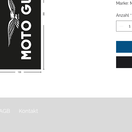
Marke: 
Anzahl
*
Material
Polyeste
Belastun
witterun
g/m²)
Druck: 
luft-, w
Konfekt
Hißfahne
Karabin
reißfes
Stangens
AGB
Kontakt
Doppeln
Erhöhung
Oberkan