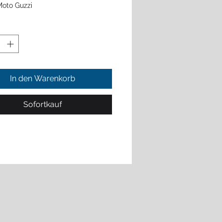
Moto Guzzi
: Stormflag - 100%
rwirkware speziell für starke
gen. Das Material ist sehr
gsbeständig und reißfest (110
In den Warenkorb
Im chemischen Durchdruck licht-,
Sofortkauf
asser- und sonnenecht bedruckt.
ion: Ringsum gesäumt, als
 mit korrosionsfreien
erhaken und einem
ten Besatzband an der
eite versehen. Alle Nähte sind
ähte zur
 der Reißfestigkeit. An der
te mit einem Auslegerhohlsaum