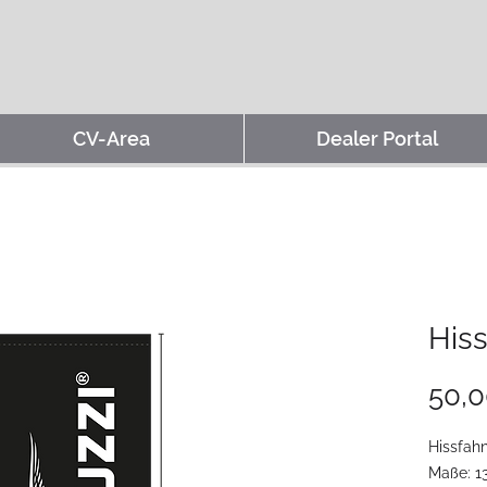
CV-Area
Dealer Portal
His
50,
Hissfah
Maße: 1