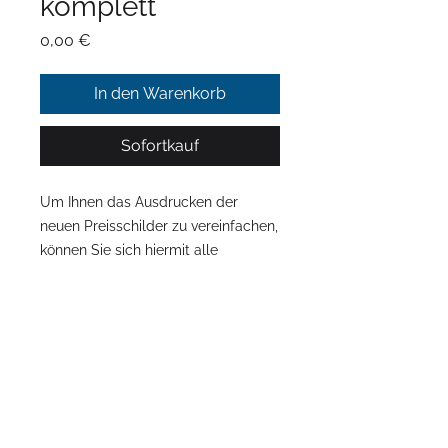
komplett
Preis
0,00 €
In den Warenkorb
Sofortkauf
Um Ihnen das Ausdrucken der
neuen Preisschilder zu vereinfachen,
können Sie sich hiermit alle
Preisschilder für Piaggio digital
bestellen.
Impressum
Insgesamt sind es 14 Dateien.
Datenschutz
AGB
Dateigröße: 4,5 MB
Kontakt